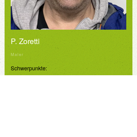
P. Zoretti
Maler
Schwerpunkte:
Spachteltechniken
Tapezieren aller Tapetenarten
Streichen
Wandgestaltung